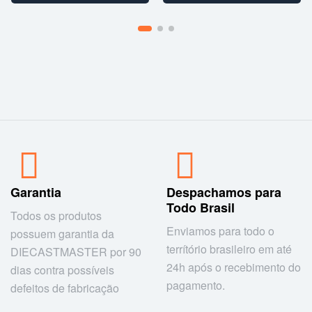
Garantia
Despachamos para
Todo Brasil
Todos os produtos
Enviamos para todo o
possuem garantia da
terrítório brasileiro em até
DIECASTMASTER por 90
24h após o recebimento do
dias contra possíveis
pagamento.
defeitos de fabricação