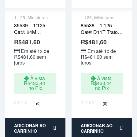
1:125
,
Miniaturas
1:125
,
Miniaturas
85539 – 1:125
85538 – 1:125
30 dias de garantia
30 dias de garantia
Cat® 24M
Cat® D11T Trator
Envio: 1-2 dias
Envio: 1-2 dias
Motoniveladora
De Esteiras
R$
úteis
481,60
R$
úteis
481,60
Envio com Seguro
Envio com Seguro
Em até 1x de
Em até 1x de
R$
481,60
sem
R$
481,60
sem
juros
juros
À vista
À vista
R$
433,44
R$
433,44
no Pix
no Pix
(0)
(0)
ADICIONAR AO
ADICIONAR AO
CARRINHO
CARRINHO