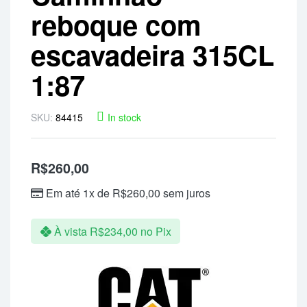
reboque com
escavadeira 315CL
1:87
SKU:
84415
In stock
R$
260,00
Em até 1x de
R$
260,00
sem juros
À vista
R$
234,00
no Pix