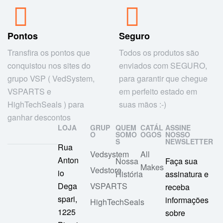
Pontos
Seguro
Transfira os pontos que
Todos os produtos são
conquistou nos sites do
enviados com SEGURO,
grupo VSP ( VedSystem,
para garantir que chegue
VSPARTS e
em perfeito estado em
HighTechSeals ) para
suas mãos :-)
ganhar descontos
LOJA
GRUP
QUEM
CATÁL
ASSINE
O
SOMO
OGOS
NOSSO
S
NEWSLETTER
Rua
Vedsystem
All
Anton
Nossa
Faça sua
Makes
Vedstore
io
História
assinatura e
Dega
VSPARTS
receba
spari,
informações
HighTechSeals
1225
sobre