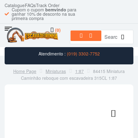
Catalogue
FAQs
Track Order
Cupom o cupom
bemvindo
para
ganhar 10% de desconto na sua
primeira compra
(0)
Atendimento :
(019) 3302-7752
Home Page
Miniaturas
1:87
84415 Miniatura
Caminhão reboque com escavadeira 315CL 1:87